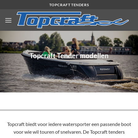
Ga
TOPCRAFT TENDERS
naar
inhoud
Topcraft Tender modellen
Topcraft biedt voor iedere watersporter een passende boot
voor wie wil touren of snelvaren. De Topcraft tenders