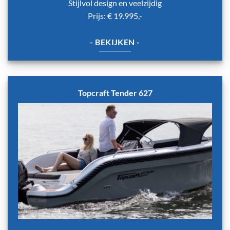
Stijlvol design en veelzijdig
Prijs: € 19.995,-
- BEKIJKEN -
Topcraft Tender 627